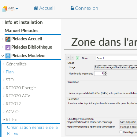
Accueil
Connexion
Info et installation
Aller à :
navigation
,
rechercher
Manuel Pleiades
Pleiades Accueil
Zone dans l'a
Pleiades Bibliothèque
Pleiades Modeleur
Généralités
Plan
STD
RE2020 Energie
RE2020 ACV
RT2012
ACV C-
RT Ex
Organisation générale de la
RT Ex