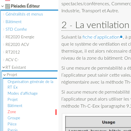
spectacles/conférences, Commerc
Pleiades Éditeur
Industrie, Transport et Autre.
Généralités et menus
Bâtiment
2
La ventilation
STD Comfie
Suivant la
fiche d’application
, à 
RE2020 Energie
que le système de ventilation est 
RE2020 ACV
thermique, il est alors nécessaire d
RT2012
niveau de la zone du bâtiment: On 
ACV C-
RT Existant
Si une mesure de perméabilité a été
l’applicateur peut saisir cette vale
Projet
réglementaire avec la méthode Th
Organisation générale de la
RT Ex
Si aucune mesure de perméabilité n
Modes d'affichage
l’applicateur peut alors utiliser le
Projet
méthode Th-C-Eex (paragraphe 9.2.
Bâtiment
Zone
Groupe
Pièce
Parois