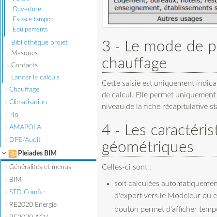
Ouverture
Espace tampon
Equipements
3
Le mode de p
Bibliothèque projet
Masques
chauffage
Contacts
Lancer le calculs
Cette saisie est uniquement indica
Chauffage
de calcul. Elle permet uniquement
Climatisation
niveau de la fiche récapitulative s
i4o
4
Les caractéris
AMAPOLA
DPE/Audit
géométriques
Pleiades BIM
Généralités et menus
Celles-ci sont :
BIM
soit calculées automatiquement
STD Comfie
d'export vers le Modeleur ou e
RE2020 Energie
bouton permet d'afficher tempo