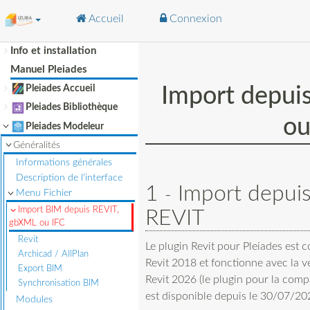
Accueil
Connexion
Info et installation
Aller à :
navigation
,
rechercher
Manuel Pleiades
Pleiades Accueil
Import depui
Pleiades Bibliothèque
ou
Pleiades Modeleur
Généralités
Informations générales
Description de l'interface
1
Import depuis
Menu Fichier
Import BIM depuis REVIT,
REVIT
gbXML ou IFC
Revit
Le plugin Revit pour Pleiades est c
Archicad / AllPlan
Revit 2018 et fonctionne avec la v
Export BIM
Revit 2026 (le plugin pour la compa
Synchronisation BIM
est disponible depuis le 30/07/202
Modules