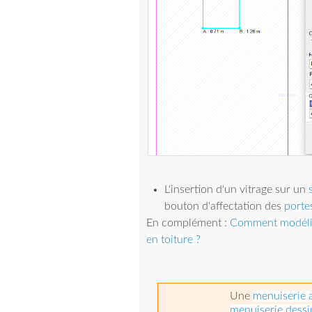
L'insertion d'un vitrage sur un
bouton d'affectation des
portes
En complément :
Comment modélise
en toiture ?
Une
menuiserie a
menuiserie dessi