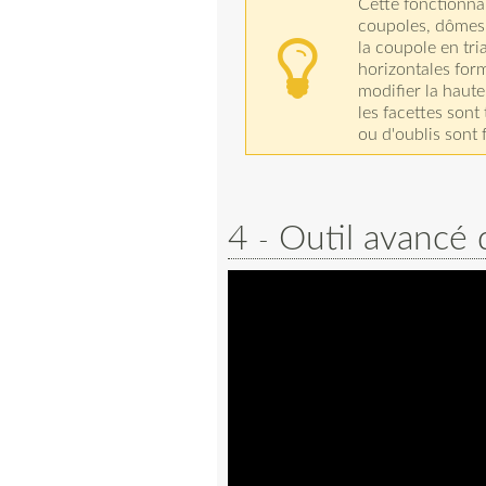
Cette fonctionnal
coupoles, dômes e
la coupole en tr
horizontales for
modifier la haute
les facettes sont 
ou d'oublis sont f
4
Outil avancé 