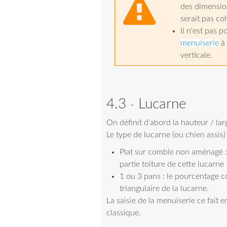
des dimension
serait pas co
Il n'est pas p
menuiserie
à 
verticale.
4.3
Lucarne
On définit d’abord la hauteur / larg
Le type de lucarne (ou chien assis) 
Plat sur comble non aménagé :
partie toiture de cette lucarne
1 ou 3 pans : le pourcentage c
triangulaire de la lucarne.
La saisie de la menuiserie ce fai
classique.