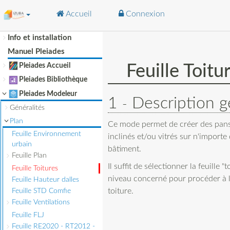
Accueil
Connexion
Info et installation
Aller à :
navigation
,
rechercher
Manuel Pleiades
Pleiades Accueil
Feuille Toit
Pleiades Bibliothèque
Pleiades Modeleur
1
Description g
Généralités
Plan
Ce mode permet de créer des pans
Feuille Environnement
inclinés et/ou vitrés sur n'importe
urbain
bâtiment.
Feuille Plan
Il suffit de sélectionner la feuille "t
Feuille Toitures
niveau concerné pour procéder à la
Feuille Hauteur dalles
toiture.
Feuille STD Comfie
Feuille Ventilations
Feuille FLJ
Feuille RE2020 - RT2012 -