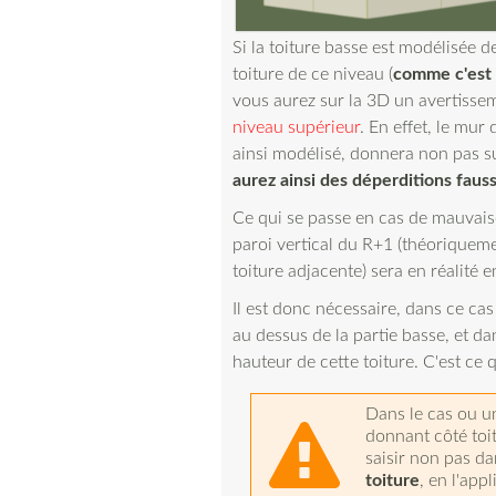
Si la toiture basse est modélisée d
toiture de ce niveau (
comme c'est 
vous aurez sur la 3D un avertisse
niveau supérieur
. En effet, le mur
ainsi modélisé, donnera non pas su
aurez ainsi des déperditions faus
Ce qui se passe en cas de mauvaise 
paroi vertical du R+1 (théoriquemen
toiture adjacente) sera en réalité e
Il est donc nécessaire, dans ce ca
au dessus de la partie basse, et dan
hauteur de cette toiture. C'est ce q
Dans le cas ou un
donnant côté toit
saisir non pas da
toiture
, en l'app