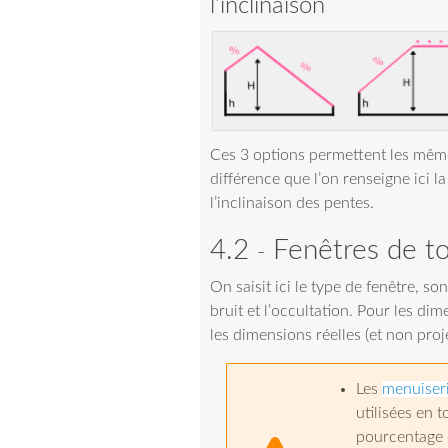
l’inclinaison
Ces 3 options permettent les même
différence que l’on renseigne ici l
l’inclinaison des pentes.
4.2
Fenêtres de to
On saisit ici le type de fenêtre, s
bruit et l’occultation. Pour les dim
les dimensions réelles (et non proj
Les
menuiseri
utilisées en t
pourcentage d