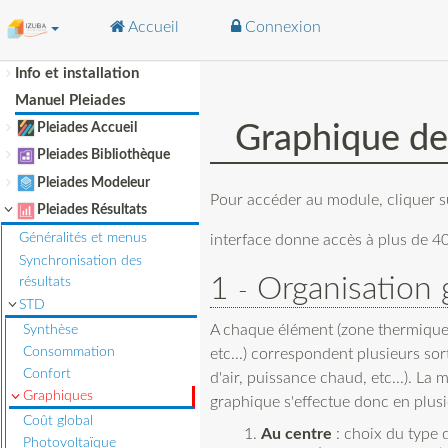
Accueil
Connexion
Info et installation
Aller à :
navigation
,
rechercher
Manuel Pleiades
Pleiades Accueil
Graphique de
Pleiades Bibliothèque
Pleiades Modeleur
Pour accéder au module, cliquer s
Pleiades Résultats
Généralités et menus
interface donne accès à plus de 40
Synchronisation des
1
Organisation 
résultats
STD
A chaque élément (zone thermique,
Synthèse
Consommation
etc...) correspondent plusieurs sor
Confort
d'air, puissance chaud, etc...). La 
Graphiques
graphique s'effectue donc en plusi
Coût global
Au centre
: choix du type 
Photovoltaïque