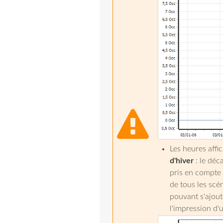
Les heures aff
d'hiver
: le déc
pris en compte 
de tous les scé
pouvant s'ajout
l'impression d'