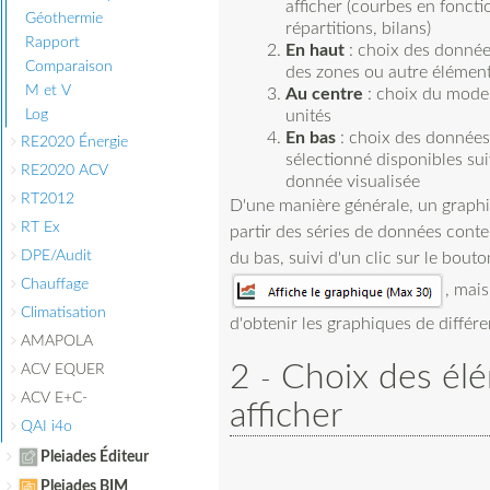
afficher (courbes en fonct
Géothermie
répartitions, bilans)
Rapport
En haut
: choix des données
Comparaison
des zones ou autre élément
M et V
Au centre
: choix du mode 
Log
unités
En bas
: choix des données
RE2020 Énergie
sélectionné disponibles sui
RE2020 ACV
donnée visualisée
RT2012
D'une manière générale, un graphi
RT Ex
partir des séries de données conte
DPE/Audit
du bas, suivi d'un clic sur le bouto
Chauffage
, mais
Climatisation
d'obtenir les graphiques de différ
AMAPOLA
2
Choix des él
ACV EQUER
ACV E+C-
afficher
QAI i4o
Pleiades Éditeur
Pleiades BIM