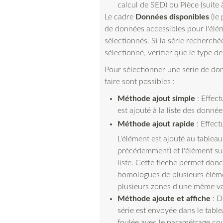
calcul de SED) ou Pièce (suite 
Le cadre
Données disponibles
(le 
de données accessibles pour l'élém
sélectionnés. Si la série recherché
sélectionné, vérifier que le type d
Pour sélectionner une série de don
faire sont possibles :
Méthode ajout simple
: Effectu
est ajouté à la liste des donnée
Méthode ajout rapide
: Effect
L'élément est ajouté au table
précédemment) et l'élément sui
liste. Cette flèche permet don
homologues de plusieurs élém
plusieurs zones d'une même var
Méthode ajoute et affiche
: D
série est envoyée dans le table
foulée avec le paramétrage co