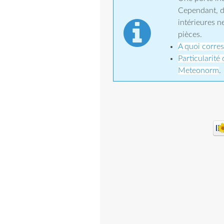
Cependant, da
intérieures n
pièces.
A quoi corres
Particularit
Meteonorm
.